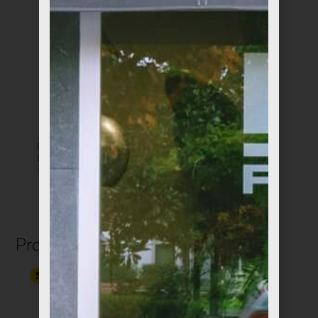
Caja de Diseño
Tarta de Queso Día
Chocolates Amatler
de la Madre
€
10,00
€
8,95
Productos relacionados