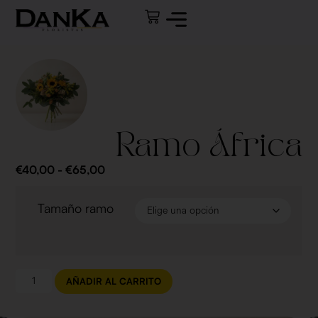
Ramo África
€
40,00
-
€
65,00
Tamaño ramo
AÑADIR AL CARRITO