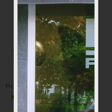
Caja de Diseño
Tarta de Queso Día
Chocolates Amatler
de la Madre
€
10,00
€
8,95
Productos relacionados