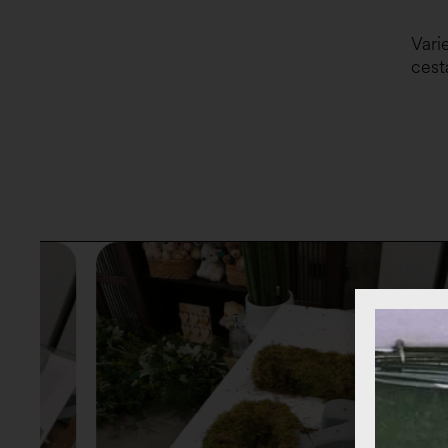
Vari
cest