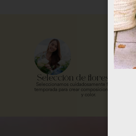
Selección de flores fresc
Seleccionamos cuidadosamente flores frescas
temporada para crear composiciones llenas de 
y color.