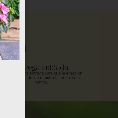
Entrega cuidada
Cuidamos cada entrega para que la emoción
llegue intacta, desde nuestro taller hasta tus
manos.