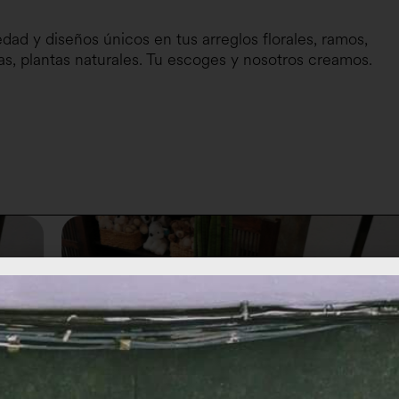
edad y diseños únicos en tus arreglos florales, ramos,
as, plantas naturales. Tu escoges y nosotros creamos.