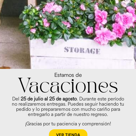
Estamos de
as
Diseño en taller
Vacaciones
 de
Cada arreglo es diseñado a mano en nuestro taller,
vida
cuidando cada detalle para crear composiciones
únicas.
Del
25 de julio al 25 de agosto
. Durante este período
no realizaremos entregas. Puedes seguir haciendo tu
pedido y lo prepararemos con mucho cariño para
entregarlo a partir de nuestro regreso.
¡Gracias por tu paciencia y comprensión!
VER TIENDA