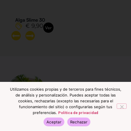
Alga Slime 30
€ 9,90
Ver
Utilizamos cookies propias y de terceros para fines técnicos,
de análisis y personalización. Puedes aceptar todas las
cookies, rechazarlas (excepto las necesarias para el
funcionamiento del sitio) o configurarlas según tus
preferencias.
Política de privacidad
Flores que cuentan historias
Aceptar
Rechazar
Cada arreglo nace en nuestro taller, donde el diseño y el
detalle se unen para crear piezas únicas. Trabajamos con