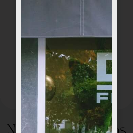
Caja de Diseño
Tarta de Queso Día
Chocolates Amatler
de la Madre
€
10,00
€
8,95
No te pierdas estos