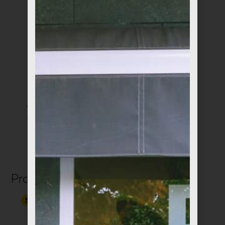
Tarjetas de diseño
Jarrón small
€
3,99
€
13,00
Productos relacionados