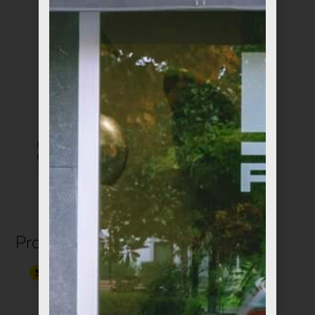
Caja de Diseño
Tarta de Queso Día
Chocolates Amatler
de la Madre
€
10,00
€
8,95
Productos relacionados