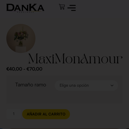
MaxiMonAmour
€
40,00
-
€
70,00
Tamaño ramo
AÑADIR AL CARRITO