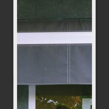
Caja de Diseño
Tarta de Queso Día
Chocolates Amatler
de la Madre
€
10,00
€
8,95