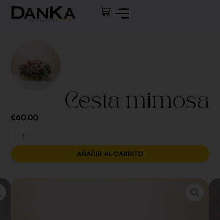
Cesta mimosa
€
60,00
AÑADIR AL CARRITO