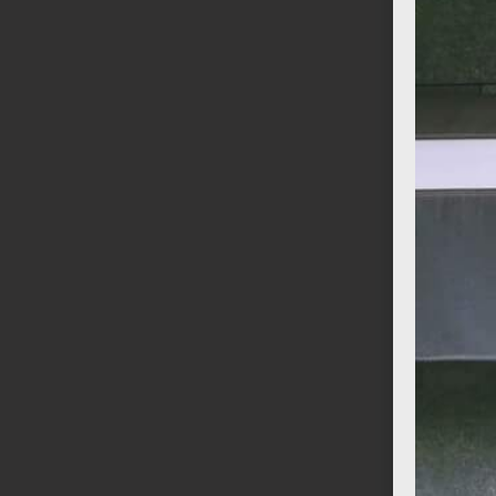
Osito de peluche
Jarrón Danka Luxe
€
14,00
€
17,00