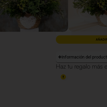
€
55,00
AÑADI
Información del produc
Haz tu regalo más e