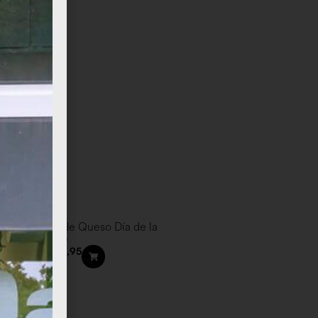
Tarta de Queso Día de la
Tarta de Chocolate de l
Madre
Madre
€
8,95
€
8,95