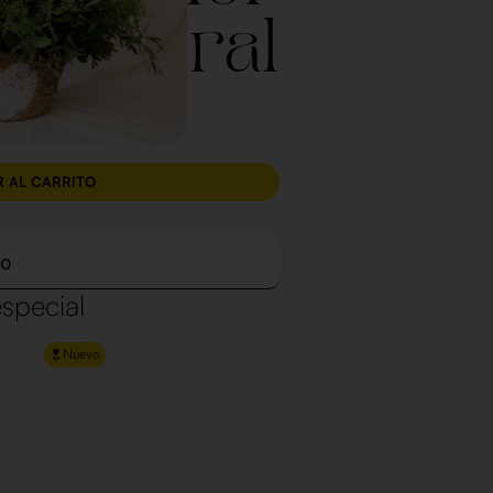
Natural
R AL CARRITO
to
special
Nuevo
Nuevo