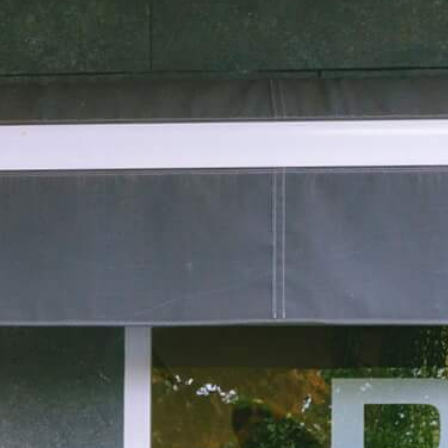
Tarjetas de diseño
Caja de Diseño
Chocolates Amatler
€
3,99
€
10,00