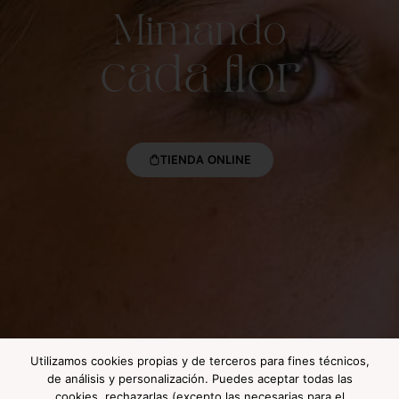
Mimando
cada flor
con detalle.
TIENDA ONLINE
Utilizamos cookies propias y de terceros para fines técnicos,
de análisis y personalización. Puedes aceptar todas las
cookies, rechazarlas (excepto las necesarias para el